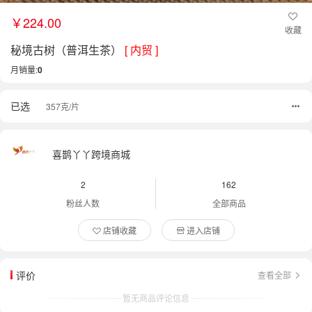
￥224.00
收藏
秘境古树（普洱生茶）
[ 内贸 ]
月销量:
0
已选
357克/片
喜鹊丫丫跨境商城
2
162
粉丝人数
全部商品
店铺收藏
进入店铺
评价
查看全部
暂无商品评论信息