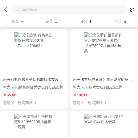
综合
销量
评分
筛选
乐高幻影忍者系列幻影旋转术攻袭之赞（7+）（70683）
乐高侏罗纪世界系列冥河龙实验室大逃亡6-12岁75927儿童积木玩具
智力玩具|益智组合类类玩具|LEGO牌
智力玩具|积木类玩具|LEGO牌
￥65.00
￥182.00
喜鹊丫丫跨境商城
喜鹊丫丫跨境商城