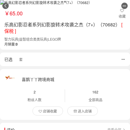
￥65.00
收藏
乐高幻影忍者系列幻影旋转术攻袭之杰（7+）（70682）
[
保税 ]
智力玩具|益智组合类类玩具|LEGO牌
月销量:
0
已选
套
喜鹊丫丫跨境商城
2
162
粉丝人数
全部商品
店铺收藏
进入店铺
评价
查看全部