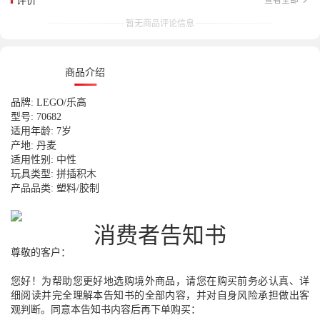
暂无商品评论信息
商品介绍
品牌
: LEGO/
乐高
型号
: 70682
适用年龄
: 7
岁
产地
:
丹麦
适用性别
:
中性
玩具类型
:
拼插积木
产品品类
:
塑料
/
胶制
消费者告知书
尊敬的客户：
您好！为帮助您更好地选购境外商品，请您在购买前务必认真、详
细阅读并完全理解本告知书的全部内容，并对自身风险承担做出客
观判断。同意本告知书内容后再下单购买：