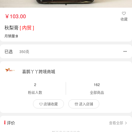
￥103.00
收藏
秋梨膏
[ 内贸 ]
月销量:
0
已选
350克
喜鹊丫丫跨境商城
2
162
粉丝人数
全部商品
店铺收藏
进入店铺
评价
查看全部