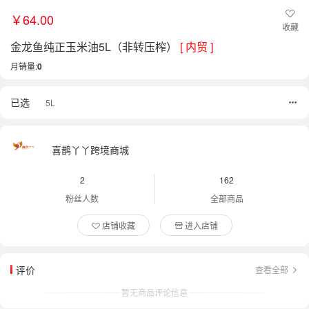
￥64.00
收藏
金龙鱼纯正玉米油5L（非转压榨）
[ 内贸 ]
月销量:
0
已选
5L
喜鹊丫丫跨境商城
2
162
粉丝人数
全部商品
店铺收藏
进入店铺
评价
查看全部
暂无商品评论信息