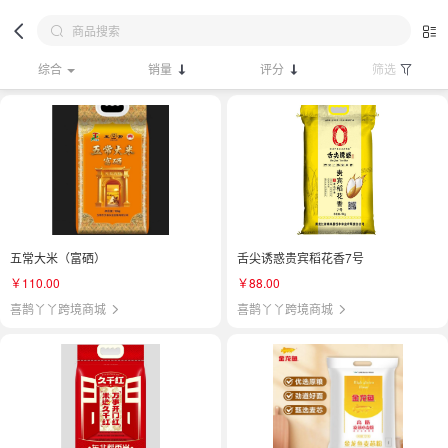
综合
销量
评分
筛选
五常大米（富硒）
舌尖诱惑贵宾稻花香7号
￥110.00
￥88.00
喜鹊丫丫跨境商城
喜鹊丫丫跨境商城