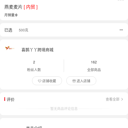
燕麦麦片
[ 内贸 ]
月销量:
0
已选
500克
喜鹊丫丫跨境商城
2
162
粉丝人数
全部商品
店铺收藏
进入店铺
评价
查看全部
暂无商品评论信息