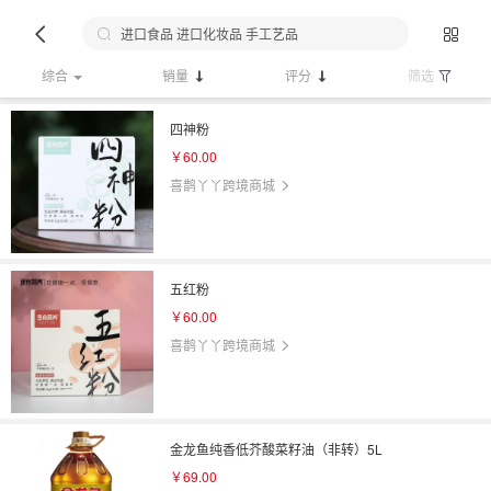
综合
销量
评分
筛选
四神粉
￥60.00
喜鹊丫丫跨境商城
五红粉
￥60.00
喜鹊丫丫跨境商城
金龙鱼纯香低芥酸菜籽油（非转）5L
￥69.00