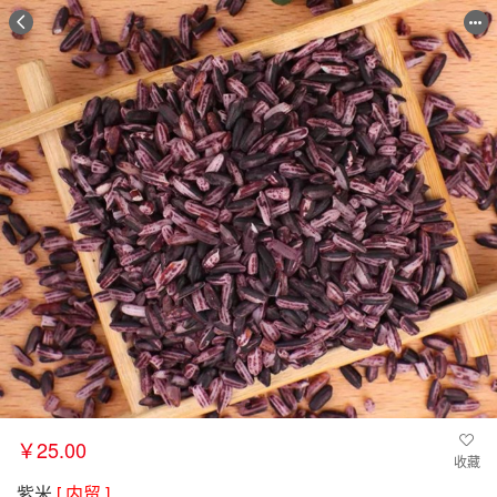
￥25.00
收藏
紫米
[ 内贸 ]