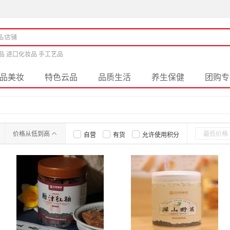
品 进口化妆品 手工艺品
品美妆
特色云品
品质生活
养生保健
团购专
价格从低到高
自营
有货
允许使用积分