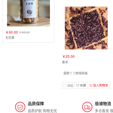
￥60.00
￥68.00
无花果
￥25.00
紫米
喜鹊丫丫跨境商城
收藏
加入购物车
对比
品质保障
极速物流
品质护航 购物无忧
多仓直发 