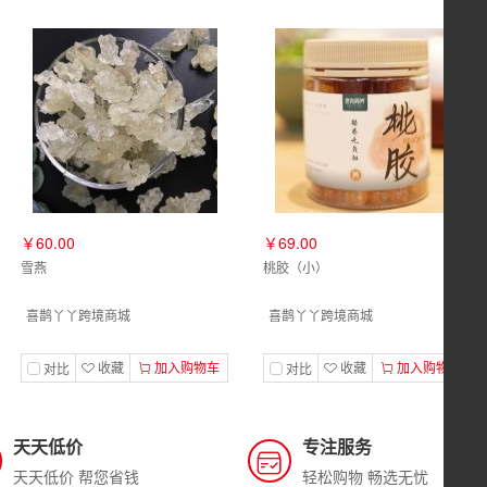
￥60.00
￥69.00
雪燕
桃胶（小）
喜鹊丫丫跨境商城
喜鹊丫丫跨境商城
收藏
加入购物车
收藏
加入购物车
对比
对比
天天低价
专注服务
天天低价 帮您省钱
轻松购物 畅选无忧