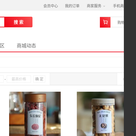
会员中心
我的订单
商家服务
手机商城
0
搜 索
购物车
区
商城动态
-
确 定