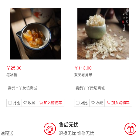
￥25.00
￥113.00
老冰糖
双荚皂角米
喜鹊丫丫跨境商城
喜鹊丫丫跨境商城
收藏
加入购物车
收藏
加入购物车
对比
对比
售后无忧
极速配送
退换无忧 维修无忧