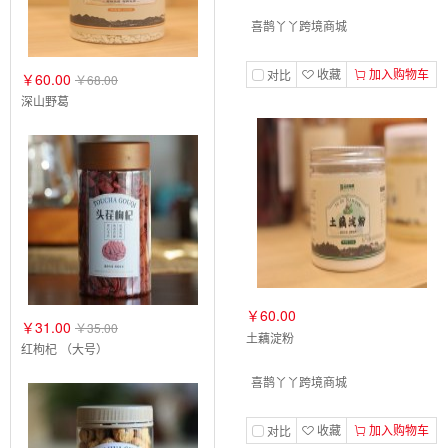
喜鹊丫丫跨境商城
收藏
加入购物车
对比
￥60.00
￥68.00
深山野葛
￥60.00
￥31.00
￥35.00
土藕淀粉
红枸杞 （大号）
喜鹊丫丫跨境商城
收藏
加入购物车
对比