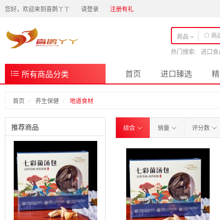
您好，欢迎来到喜鹊丫丫
请登录
注册有礼
商品
热门搜索:
进口食
首页
进口臻选
精
所有商品分类
首页
养生保健
地道食材
推荐商品
综合
销量
评分数