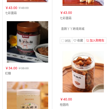
￥43.00
￥48.00
￥43.00
七彩菌菇
七彩菌菇
喜鹊丫丫跨境商城
收藏
加入购物车
对比
￥34.00
￥38.00
红糖
￥40.00
桂圆肉