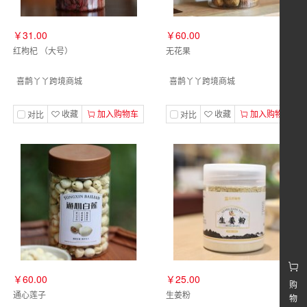
￥31.00
￥60.00
红枸杞 （大号）
无花果
喜鹊丫丫跨境商城
喜鹊丫丫跨境商城
收藏
加入购物车
收藏
加入购物车
对比
对比
￥60.00
￥25.00
购
通心莲子
生姜粉
物