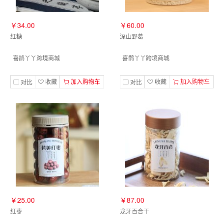
￥34.00
￥60.00
红糖
深山野葛
喜鹊丫丫跨境商城
喜鹊丫丫跨境商城
收藏
加入购物车
收藏
加入购物车
对比
对比
￥25.00
￥87.00
红枣
龙牙百合干