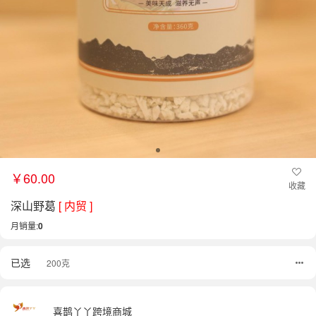
￥60.00
收藏
深山野葛
[ 内贸 ]
月销量:
0
已选
200克
喜鹊丫丫跨境商城