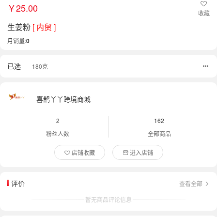
￥25.00
收藏
生姜粉
[ 内贸 ]
月销量:
0
已选
180克
喜鹊丫丫跨境商城
2
162
粉丝人数
全部商品
店铺收藏
进入店铺
评价
查看全部
暂无商品评论信息