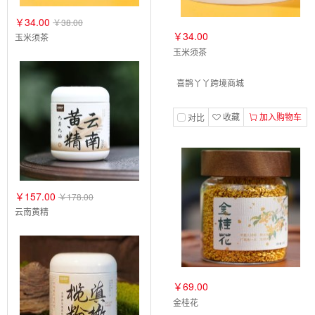
￥34.00
￥38.00
￥34.00
玉米须茶
玉米须茶
喜鹊丫丫跨境商城
收藏
加入购物车
对比
￥157.00
￥178.00
云南黄精
￥69.00
金桂花