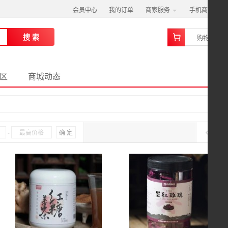
会员中心
我的订单
商家服务
手机商城
0
搜 索
购物车
区
商城动态
-
确 定