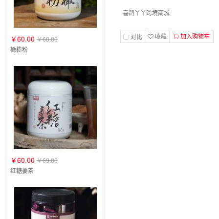
喜鹊丫丫跨境商城
收藏
加入购物车
对比
￥60.00
￥68.00
橄榄粉
￥60.00
￥69.00
红糖姜茶