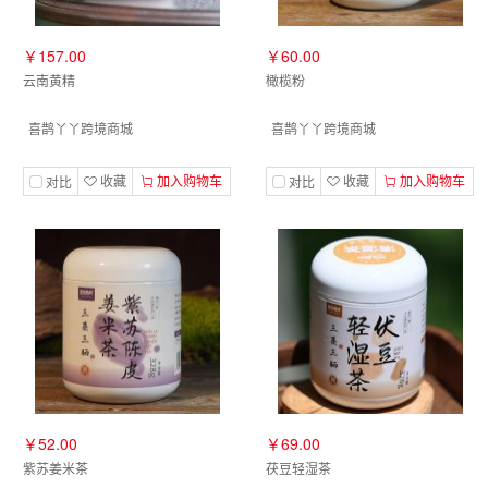
￥157.00
￥60.00
云南黄精
橄榄粉
喜鹊丫丫跨境商城
喜鹊丫丫跨境商城
收藏
加入购物车
收藏
加入购物车
对比
对比
￥52.00
￥69.00
紫苏姜米茶
茯豆轻湿茶