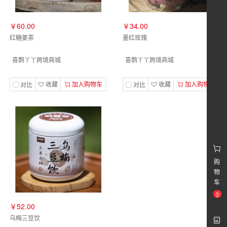
￥60.00
￥34.00
红糖姜茶
墨红玫瑰
喜鹊丫丫跨境商城
喜鹊丫丫跨境商城
收藏
加入购物车
收藏
加入购物车
对比
对比
购
物
车
0
￥52.00
乌梅三豆饮