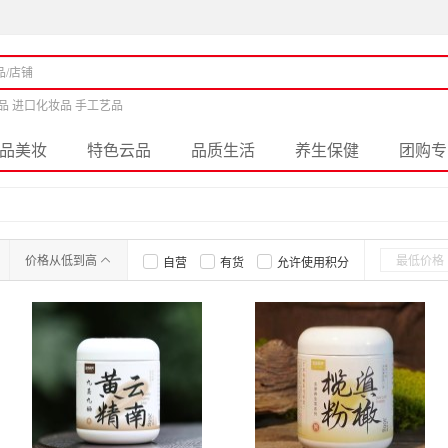
品 进口化妆品 手工艺品
品美妆
特色云品
品质生活
养生保健
团购专
价格从低到高
自营
有货
允许使用积分